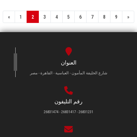
«
1
2
3
4
5
6
7
8
9
»
العنوان
شارع الخليفة المأمون - العباسية - القاهرة - مصر
رقم التليفون
26831231 - 26831417 - 26831474