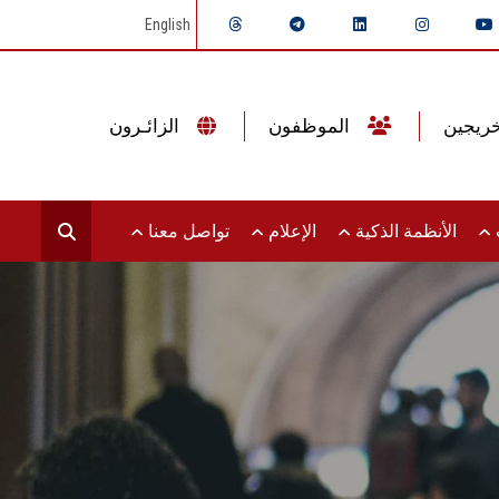
English
الموظفون
الزائـرون
ت
الأنظمة الذكية
الإعلام
تواصل معنا