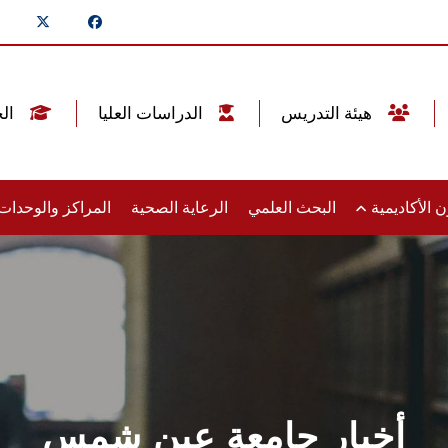
هيئة التدريس
الدراسات العليا
الخريجين
 الأكاديمية
البحث العلمي
الرعاية الصحية
المراكز والوحدا
أخبار جامعة عين شمس