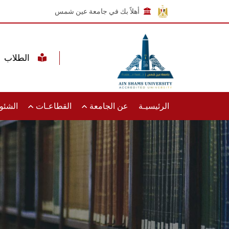
أهلاً بك في جامعة عين شمس
الطلاب
الرئيسيـة
عن الجامعة
القطاعـات
الشئون