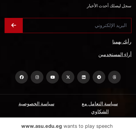
سجل ليصلك أحدث الأخبار
رأيك يهمنا
أراء المستخدمين
سياسة التعامل مع
سياسة الخصوصية
الشكاوي
ميثاق المتعاملين
الأسئلة الشائعة
www.asu.edu.eg
wants to play speech