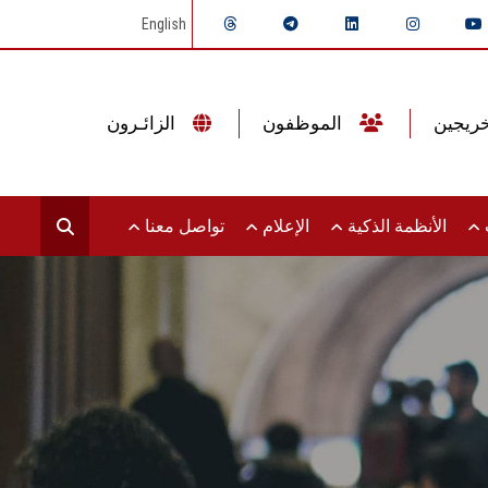
English
الموظفون
الزائـرون
ت
الأنظمة الذكية
الإعلام
تواصل معنا