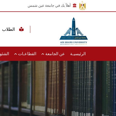
أهلاً بك في جامعة عين شمس
الطلاب
الرئيسيـة
عن الجامعة
القطاعـات
الشئون