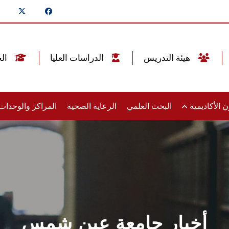
هيئة التدريس
الدراسات العليا
الخريجين
 الأكاديمية
البحث العلمي
الرعاية الصحية
المراكز والوحدا
أخبار جامعة عين شمس