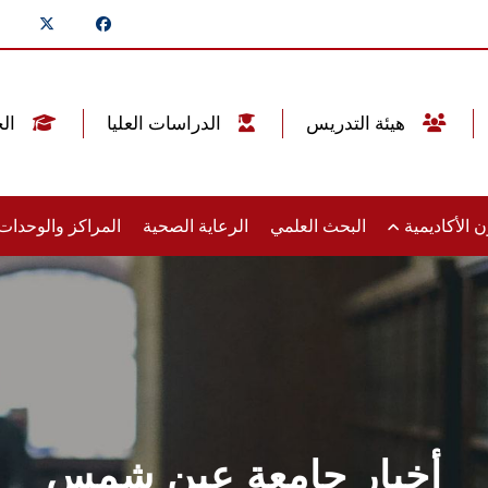
هيئة التدريس
الدراسات العليا
الخريجين
 الأكاديمية
البحث العلمي
الرعاية الصحية
المراكز والوحدا
أخبار جامعة عين شمس