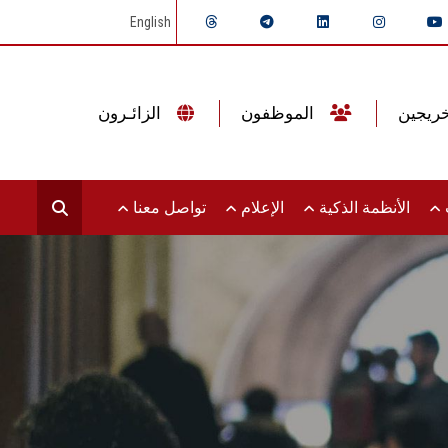
English
الموظفون
الزائـرون
ت
الأنظمة الذكية
الإعلام
تواصل معنا