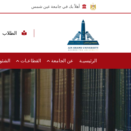
أهلاً بك في جامعة عين شمس
الطلاب
الرئيسيـة
عن الجامعة
القطاعـات
الشئون