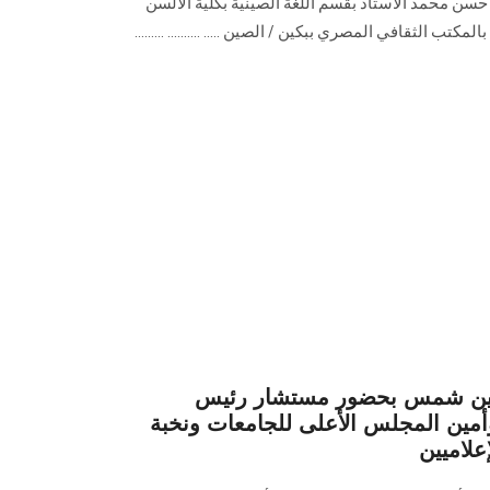
 حسن محمد الأستاذ بقسم اللغة الصينية بكلية الألسن
تب الثقافي المصري ببكين / الصين ..... .......... .........‏
عين شمس بحضور مستشار رئيس
أمين المجلس الأعلى للجامعات ونخبة
علاميين