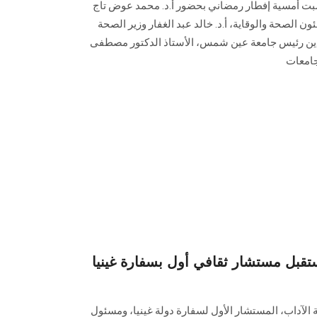
أمسية إفطار رمضاني بحضور أ.د. محمد ‏عوض تاج
الصحة والوقاية، أ.د. خالد عبد ‏الغفار وزير الصحة
بدين رئيس جامعة عين ‏شمس، الأستاذ الدكتور مصطفى
جامعات
بل مستشار ثقافي أول بسفارة غينيا
ة الآداب، المستشار الأول لسفارة دولة غينيا، ومسئول