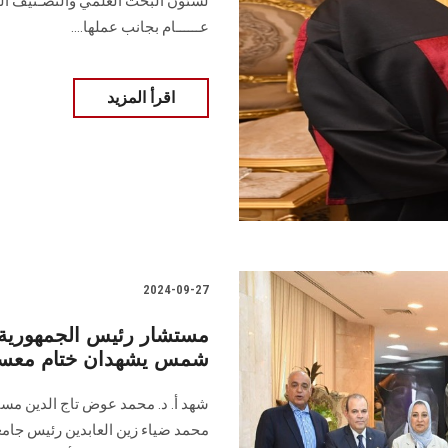
‏عــــــام بجانب عملها...‏.
اقرأ المزيد
2024-09-27
مستشار رئيس الجمهورية 
شمس يشهدان ختام معسك
شهد أ. د. محمد عوض تاج الدين مستش
محمد ضياء زين العابدين رئيس جا