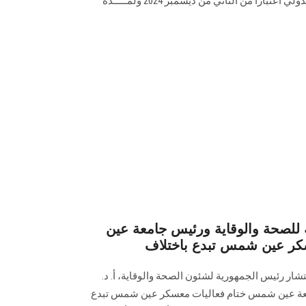
لشئون البحث ‏العلمي والتصـنيف الدولي اعتباراً من الثاني من ديسمبر 2024 ولمـــــدة
للصحة والوقاية ورئيس جامعة عين
ر عين شمس تبدع باختلاف
ار رئيس الجمهورية لشئون الصحة والوقاية، أ. د.
معة عين شمس ختام فعاليات معسكر عين شمس تبدع