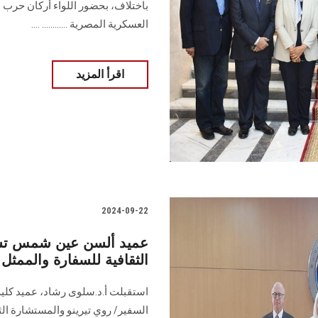
باختلاف، بحضور اللواء أركان حرب 
العسكرية المصرية ............ ....
اقرأ المزيد
2024-09-22
عميد ألسن عين شمس تست
الثقافية للسفارة والممث
استقبلت أ.د.سلوى رشاد، عميد كلي
السفير/ روي تيرينو والمستشارة الثق