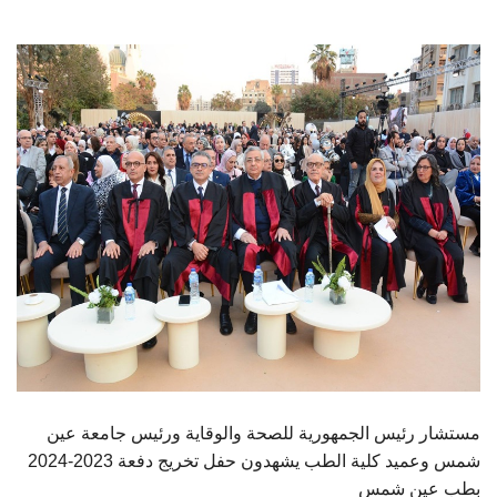
الطلاب
هيئة التدريس
الدراسات العليا
الخريجين
الموظفون
الزائـرون
سجل الان
مستشار رئيس الجمهورية للصحة والوقاية ورئيس جامعة عين
شمس وعميد كلية الطب يشهدون حفل تخريج دفعة 2023-2024
بطب عين شمس