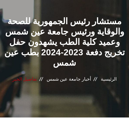
القطاعـات
مستشار رئيس الجمهورية للصحة
الشئون الأكاديمية
والوقاية ورئيس جامعة عين شمس
البحث العلمي
وعميد كلية الطب يشهدون حفل
تخريج دفعة 2023-2024 بطب عين
الرعاية الصحية
شمس
المراكز والوحدات
الرئيسية
أخبار جامعة عين شمس
تفاصيل الخبر
الأنظمة الذكية
الإعلام
تواصل معنا