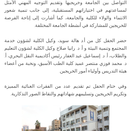
التواصل بين الجامعة وخريجيها وتقديم التوجيه المهني الأمثل
لمساعدتهم في اختياراتهم المستقبلية، إلى جانب تنمية شعور
الانتماء والولاء للكلية والجامعة، كما أشارت إلى إتاحة الفرصة
للخريجين للمشاركة في أنشطة الجامعة المختلفة.
حضر الحفل كل من أ.د هالة سويد، وكيل الكلية لشؤون خدمة
المجتمع وتنمية البيئة و أ. د. رانيا صلاح وكيل الكلية لشؤون التعليم
والطلاب، أ. د. إسماعيل عبد الغفار رئيس أكاديمية النقل البحري، أ.
د. محمد فوزي منتصر عميد كلية الطب الأسبق، ونخبة من أعضاء
هيئة التدريس وأولياء أمور الخريجين.
وفي ختام الحفل تم تقديم عدد من الفقرات الغنائية المميزة
وتكريم الخريجين وتسليمهم شهاداتهم والتقاط الصور التذكارية.