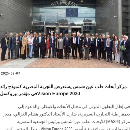
2025-09-07
مركز أبحاث طب عين شمس يستعرض التجربة المصرية كنموذج رائد
في مؤتمر ببروكسلVision Europe 2030
في إطار التعاون الدولي في مجال الأبحاث والابتكار، والدعوة إلى
ديمقراطية التجارب السريرية، شارك الأستاذ الدكتور هشام الغزالي، مدير
مركز (MASRI) للأبحاث بطب عين شمس ورئيس الجمعية المصرية
للسرطان، في صياغة رؤية أوروبا 2030 Vision Europe ، خلال المؤتمر الذي