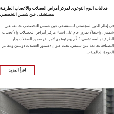
فعاليات اليوم التوعوى لمركز أمراض العضلات والأعصاب الطرفية
بمستشفى عين شمس التخصصي
في إطار الدور المجتمعي لمستشفى عين شمس التخصصي بجامعة عين
شمس، واحتفالًا بمرور عام على إنشاء مركـز أمراض الـعضـلات والأعصـاب
الطرفية بالمستشفى، نُظِّم يوم توعوي لأمراض ضمور العضلات بدار
الـضيافة بجامعة عين شمس، تحت عنوان «ضمور العضلات دوشين ومعايير
الجودة العالمية»...
اقرأ المزيد