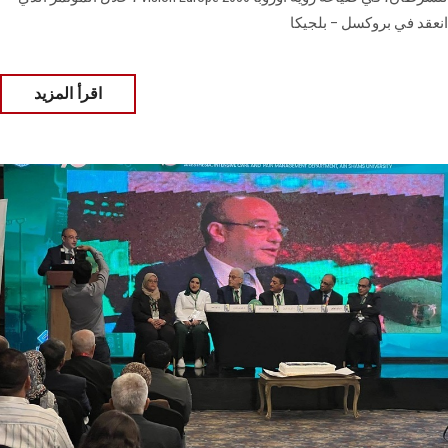
انعقد في بروكسل – بلجيكا
اقرأ المزيد