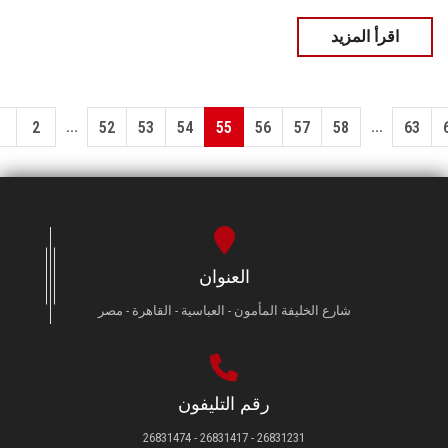
اقرأ المزيد
...
...
1
2
52
53
54
55
56
57
58
63
العنوان
شارع الخليفة المأمون - العباسية - القاهرة - مصر
رقم التليفون
26831231 - 26831417 - 26831474