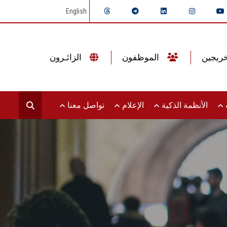
English
الموظفون
الزائـرون
ت
الأنظمة الذكية
الإعلام
تواصل معنا