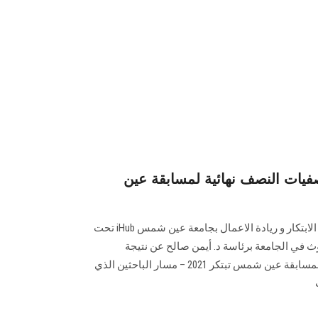
تصفيات النصف نهائية لمسابقة عين
أعلنت وحدة نقل التكنولوجيا بمركز الابتكار و ريادة الاعمال بجامعة عين شمس iHub تحت
وث في الجامعة برئاسة د. أيمن صالح عن نتيجة
المتأهلين للتصفيات النصف نهائية لمسابقة عين شمس تبتكر 2021 – مسار الباحثين الذي