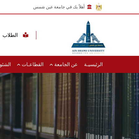
أهلاً بك في جامعة عين شمس
الطلاب
الرئيسيـة
عن الجامعة
القطاعـات
الشئون