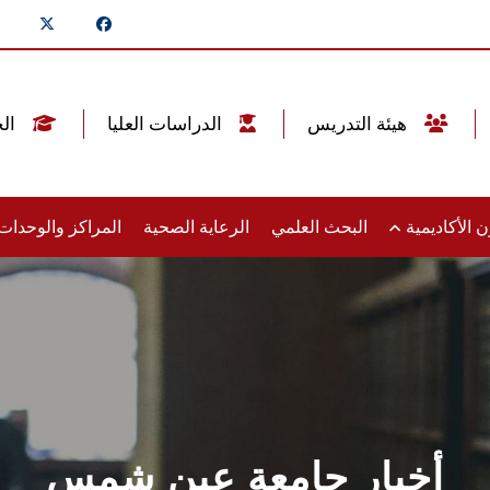
هيئة التدريس
الدراسات العليا
الخريجين
 الأكاديمية
البحث العلمي
الرعاية الصحية
المراكز والوحدا
أخبار جامعة عين شمس