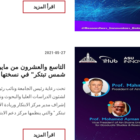
اقرأ المزيد
2021-05-27
التاسع والعشرون من مايو 
شمس تبتكر" في نسختها ال
تحت رعاية رئيس الجامعة ونائب رئ
لشئون الدراسات العليا والبحوث ون
إشراف مدير مركز الابتكار وريادة 
تبتكر " والتي ينظمها مركز دعم الابت
اقرأ المزيد