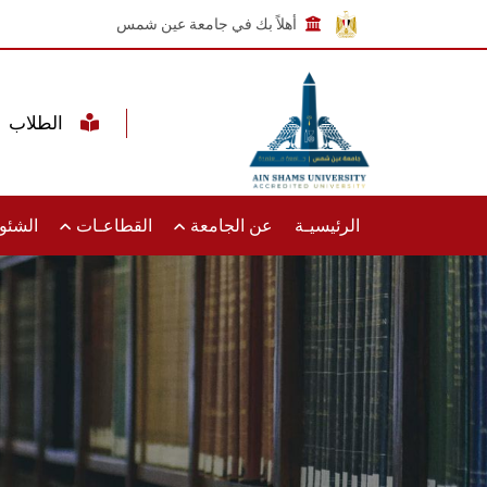
أهلاً بك في جامعة عين شمس
الطلاب
الرئيسيـة
عن الجامعة
القطاعـات
الشئون