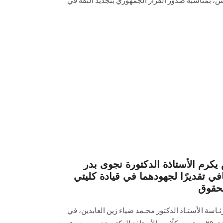
بمناسبة صدور القرار الجمهوري بتجديد الثقة في
م الأستاذة الدكتورة نجوى بدر
في تقديرًا لجهودهما في قيادة كليتي
لحقوق
سة الأستـاذ الدكتور محـمد ضياء زين العابدين، في