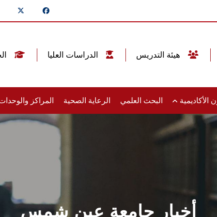
هيئة التدريس
الدراسات العليا
الخريجين
 الأكاديمية
البحث العلمي
الرعاية الصحية
المراكز والوحدا
أخبار جامعة عين شمس