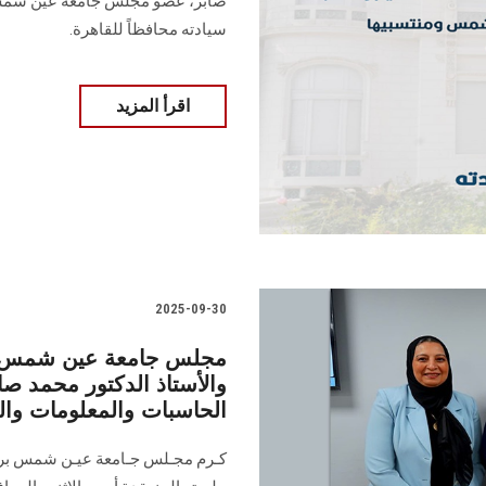
صابر، عضو مجلس جامعة عين شمس، 
سيادته محافظاً للقاهرة.
اقرأ المزيد
2025-09-30
مجلس جامعة عين شمس يكر
والأستاذ الدكتور محمد صا
الحاسبات والمعلومات وا
كـرم مجـلس جـامعة عيـن شمس برئـا