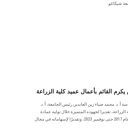
ة ‏شيكاغو..
م القائم بأعمال عميد كلية الزراعة
. د. محمد ضياء زين العابدين ‏رئيس الجامعة، أ. د.
 الزراعة، تقديرا لجهوده المتميزة خلال توليه عمادة
كلية الزراعة لفترتين ‏متتاليتين من عام 2017 حتى نوفمبر 2023، وتقديرًا لإسهاماته في مجال