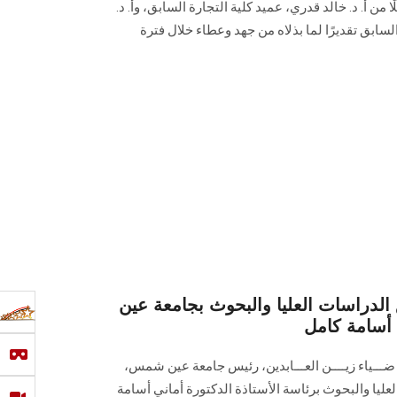
 من أ. د. خالد قدري، عميد كلية التجارة السابق، وأ. د.
سابق تقديرًا لما بذلاه من جهد وعطاء خلال فترة
لدراسات العليا والبحوث بجامعة عين
 أسامة كامل
ضـــياء زيــــن العـــابدين، رئيس جامعة عين شمس،
ليا والبحوث برئاسة الأستاذة الدكتورة أماني أسامة