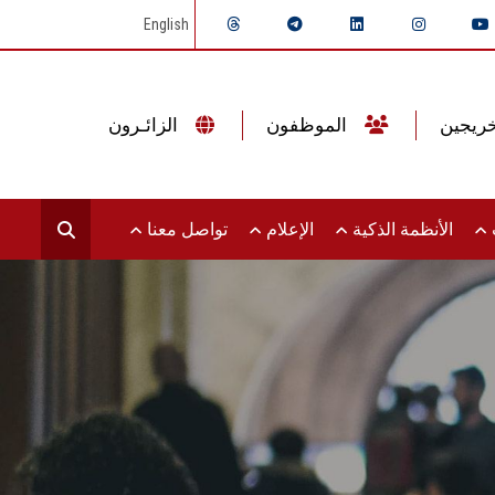
English
الموظفون
الزائـرون
ت
الأنظمة الذكية
الإعلام
تواصل معنا