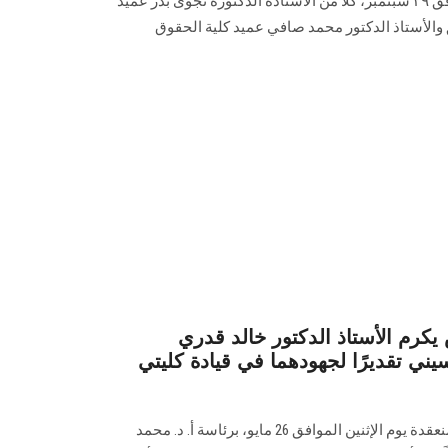
جلسته المنعقدة أمس الاثنين الموافق ٢٩ سبتمبر، كلًا من الأستاذة الدكتورة نجوى بدر عميد
والأستاذ الدكتور محمد صافي عميد كلية الحقوق
م الأستاذ الدكتور خالد قدري
يني تقديرًا لجهودهما في قيادة كليتي
كرم مجلس الجامعة، في جلسته المنعقدة يوم الإثنين الموافق 26 مايو، برئاسة أ. د. محمد