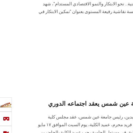
ة... نحو الابتكار والنمو الاقتصادي المستدام"، شهد
لسة نقاشية رفيعة المستوى بعنوان "تمكين الابتكار في
ة عين شمس يعقد اجتماعه الدوري
لعابدين، رئيس جامعة عين شمس، عقد مجلس كلية
التجارة اجتماعه الدوري برئاسة أ. د. فريد محرم، عميد الكلية، يوم السبت الموافق ١٧ مايو
ر بالكلية، في مستهل الجلسة رحب عميد الكلية بالحاضرين