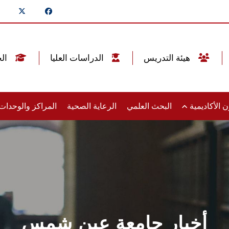
هيئة التدريس
الدراسات العليا
الخريجين
 الأكاديمية
البحث العلمي
الرعاية الصحية
المراكز والوحدا
أخبار جامعة عين شمس