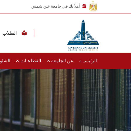
أهلاً بك في جامعة عين شمس
الطلاب
الرئيسيـة
عن الجامعة
القطاعـات
الشئون