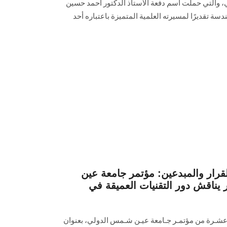
، والتي حملت اسم دفعة الأستاذ الدكتور أحمد حسين
ندسة تقديرًا لمسيرته العلمية المتميزة باعتباره أحد
قرار والمبدعين: مؤتمر جامعة عين
ناقش دور التقنيات العميقة في
ة عشـرة من مؤتمـر جـامعة عيـن شـمس الدولي، بعنوان