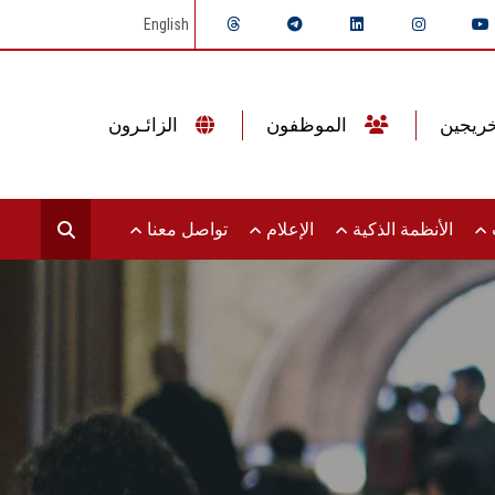
English
الموظفون
الزائـرون
ت
الأنظمة الذكية
الإعلام
تواصل معنا