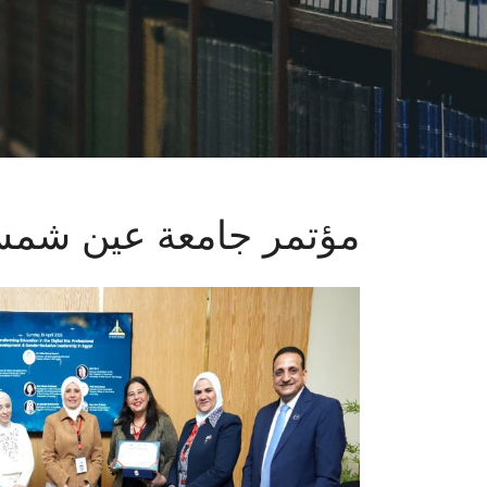
مؤتمر جامعة عين شم