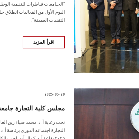
"الجـامعات قـاطرات للتنـمية الوطـني
اليوم الأول من الفعاليات انطلاق ج
التقنيات العميقة".
اقرأ المزيد
2025-05-20
مجلس كلية التجارة جامع
تحت رعاية أ. د. محمد ضياء زين ا
٢٠٢٥ بقاعة أ. د. كمال أبو الخي