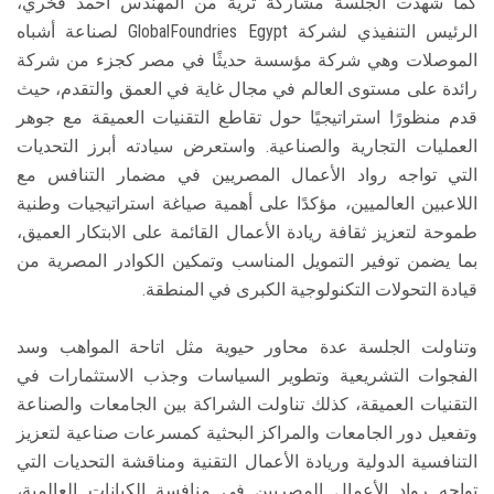
كما شهدت الجلسة مشاركة ثرية من المهندس أحمد فخري،
الرئيس التنفيذي لشركة GlobalFoundries Egypt لصناعة أشباه
الموصلات وهي شركة مؤسسة حديثًا في مصر كجزء من شركة
رائدة على مستوى العالم في مجال غاية في العمق والتقدم، حيث
قدم منظورًا استراتيجيًا حول تقاطع التقنيات العميقة مع جوهر
العمليات التجارية والصناعية. واستعرض سيادته أبرز التحديات
التي تواجه رواد الأعمال المصريين في مضمار التنافس مع
اللاعبين العالميين، مؤكدًا على أهمية صياغة استراتيجيات وطنية
طموحة لتعزيز ثقافة ريادة الأعمال القائمة على الابتكار العميق،
بما يضمن توفير التمويل المناسب وتمكين الكوادر المصرية من
قيادة التحولات التكنولوجية الكبرى في المنطقة.
وتناولت الجلسة عدة محاور حيوية مثل اتاحة المواهب وسد
الفجوات التشريعية وتطوير السياسات وجذب الاستثمارات في
التقنيات العميقة، كذلك تناولت الشراكة بين الجامعات والصناعة
وتفعيل دور الجامعات والمراكز البحثية كمسرعات صناعية لتعزيز
التنافسية الدولية وريادة الأعمال التقنية ومناقشة التحديات التي
تواجه رواد الأعمال المصريين في منافسة الكيانات العالمية،