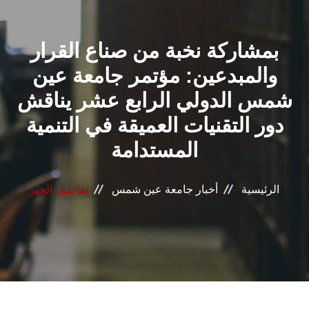
القطاعـات
بمشاركة نخبة من صناع القرار
الشئون الأكاديمية
والمبدعين: مؤتمر جامعة عين
البحث العلمي
شمس الدولي الرابع عشر يناقش
دور التقنيات العميقة في التنمية
الرعاية الصحية
المستدامة
المراكز والوحدات
الرئيسية
أخبار جامعة عين شمس
تفاصيل الخبر
الأنظمة الذكية
الإعلام
تواصل معنا