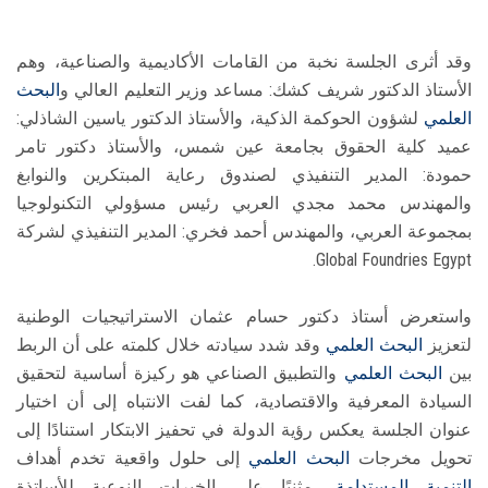
وقد أثرى الجلسة نخبة من القامات الأكاديمية والصناعية، وهم
الأستاذ الدكتور شريف كشك: مساعد وزير التعليم العالي و
البحث
العلمي
لشؤون الحوكمة الذكية، والأستاذ الدكتور ياسين الشاذلي:
عميد كلية الحقوق بجامعة عين شمس، والأستاذ دكتور تامر
حمودة: المدير التنفيذي لصندوق رعاية المبتكرين والنوابغ
والمهندس محمد مجدي العربي رئيس مسؤولي التكنولوجيا
بمجموعة العربي، والمهندس أحمد فخري: المدير التنفيذي لشركة
Global Foundries Egypt.
واستعرض أستاذ دكتور حسام عثمان الاستراتيجيات الوطنية
لتعزيز
البحث العلمي
وقد شدد سيادته خلال كلمته على أن الربط
بين
البحث العلمي
والتطبيق الصناعي هو ركيزة أساسية لتحقيق
السيادة المعرفية والاقتصادية، كما لفت الانتباه إلى أن اختيار
عنوان الجلسة يعكس رؤية الدولة في تحفيز الابتكار استنادًا إلى
تحويل مخرجات
البحث العلمي
إلى حلول واقعية تخدم أهداف
التنمية المستدامة
، مثنيًا على الخبرات النوعية للأساتذة