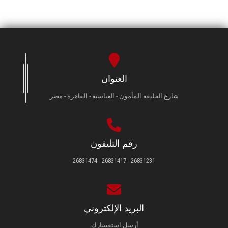
العنوان
شارع الخليفة المأمون - العباسية - القاهرة - مصر
رقم التليفون
26831231 - 26831417 - 26831474
البريد الإلكتروني
أرسل استفسارك.