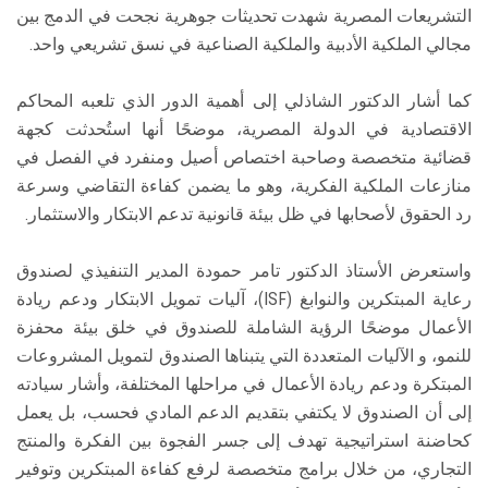
التشريعات المصرية شهدت تحديثات جوهرية نجحت في الدمج بين
مجالي الملكية الأدبية والملكية الصناعية في نسق تشريعي واحد.
كما أشار الدكتور الشاذلي إلى أهمية الدور الذي تلعبه المحاكم
الاقتصادية في الدولة المصرية، موضحًا أنها استُحدثت كجهة
قضائية متخصصة وصاحبة اختصاص أصيل ومنفرد في الفصل في
منازعات الملكية الفكرية، وهو ما يضمن كفاءة التقاضي وسرعة
رد الحقوق لأصحابها في ظل بيئة قانونية تدعم الابتكار والاستثمار.
واستعرض الأستاذ الدكتور تامر حمودة المدير التنفيذي لصندوق
رعاية المبتكرين والنوابغ (ISF)، آليات تمويل الابتكار ودعم ريادة
الأعمال موضحًا الرؤية الشاملة للصندوق في خلق بيئة محفزة
للنمو، و الآليات المتعددة التي يتبناها الصندوق لتمويل المشروعات
المبتكرة ودعم ريادة الأعمال في مراحلها المختلفة، وأشار سيادته
إلى أن الصندوق لا يكتفي بتقديم الدعم المادي فحسب، بل يعمل
كحاضنة استراتيجية تهدف إلى جسر الفجوة بين الفكرة والمنتج
التجاري، من خلال برامج متخصصة لرفع كفاءة المبتكرين وتوفير