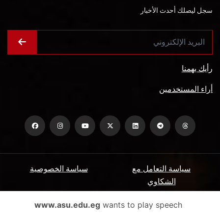
سجل ليصلك أحدث الأخبار
رأيك يهمنا
أراء المستخدمين
سياسة التعامل مع
سياسة الخصوصية
الشكاوي
ميثاق المتعاملين
الأسئلة الشائعة
www.asu.edu.eg
wants to play speech