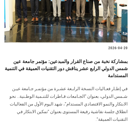
الطلاب
هيئة التدريس
الدراسات العليا
2026-04-20
الخريجين
بمشاركة نخبة من صناع القرار والمبدعين: مؤتمر جامعة عين
الموظفون
شمس الدولي الرابع عشر يناقش دور التقنيات العميقة في التنمية
المستدامة
الزائـرون
في إطـار فعـاليات النسخة الرابـعة عشـرة من مؤتمـر جـامعة عيـن
شـمس الدولي، بعنوان "الجـامعات قـاطرات للتنـمية الوطـنية... نحو
سجل الان
الابتكار والنمو الاقتصادي المستدام"، شهد اليوم الأول من الفعاليات
انطلاق جلسة نقاشية رفيعة المستوى بعنوان "تمكين الابتكار في
التقنيات العميقة".