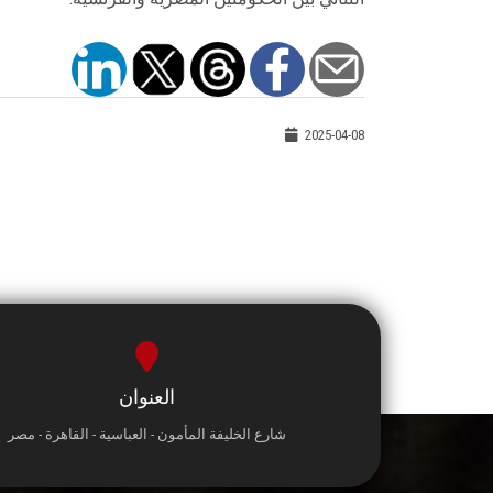
2025-04-08
العنوان
شارع الخليفة المأمون - العباسية - القاهرة - مصر