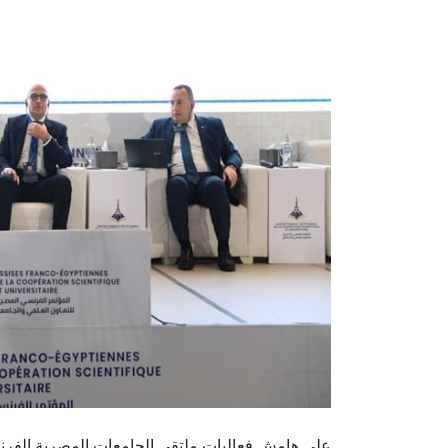
على هامش فعاليات ملتقى الجامعات المصرية الف