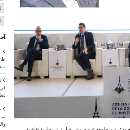
ال
ال
آخر
طال
لتن
ف
في 
قطا
ج
من 
وال
رنسية :رئيس جامعة عين شمس يشارك في جلسة نقاشية