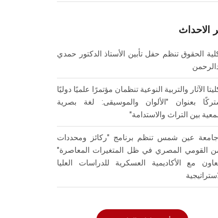
 الاحداث
لية الحقوق تنظم حفل تأبين الأستاذ الدكتور حمدي
الرحمن
ليتا الآثار والتربية النوعية تنظمان مؤتمرًا علميًا دوليًا
ركًا بعنوان "الألوان والموسيقى: لغة بصرية
عية بين التراث والاستدامة"
امعة عين شمس تنظم برنامج "ركائز ومحددات
من القومي المصري في ظل المتغيرات المعاصرة"
تعاون مع الأكاديمية العسكرية للدراسات العليا
استراتيجية