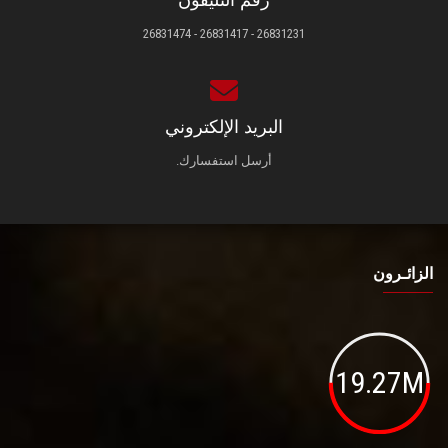
رقم التليفون
26831231 - 26831417 - 26831474
البريد الإلكتروني
أرسل استفسارك.
الزائـرون
19.27M