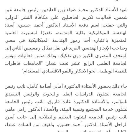
شهد الأستاذ الدكتور محمد ضياء زين العابدين، رئيس جامعة عين
شمس، فعاليات تكريم الحاصلين على مكافأة النشر الدولي،
والتي حملت اسم دفعة الأستاذ الدكتور أحمد حسين، أستاذ
الهندسة الميكانيكية بكلية الهندسة، تقديرًا لمسيرته العلمية
المتميزة باعتباره أحد رموز الهندسة الميكانيكية في مصر،
وصاحب الإنجاز الهندسي الفريد في نقل تمثال رمسيس الثاني إلى
المتحف المصري الكبير دون تفكيك، وذلك ضمن فعاليات مؤتمر
الجامعة العلمي الرابع عشر تحت شعار: "الجامعات قاطرات
للتنمية الوطنية... نحو الابتكار والنمو الاقتصادي المستدام"
جاء ذلك بحضور الأستاذة الدكتورة أماني أسامة كامل، نائب رئيس
الجامعة لشئون الدراسات العليا والبحوث والرئيس التنفيذي
للمؤتمر، والأستاذة الدكتورة غادة فاروق، نائب رئيس الجامعة
لشئون خدمة المجتمع وتنمية البيئة، والأستاذ الدكتور رامي ماهر،
نائب رئيس الجامعة لشئون التعليم والطلاب، إلى جانب أسرة
الراحل الأستاذ الدكتور أحمد حسين، ولفيف من السادة عمداء