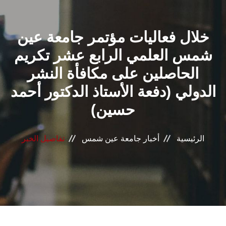
القطاعـات
خلال فعاليات مؤتمر جامعة عين
الشئون الأكاديمية
شمس العلمي الرابع عشر تكريم
البحث العلمي
الحاصلين على مكافأة النشر
الدولي (دفعة الأستاذ الدكتور أحمد
الرعاية الصحية
حسين)
المراكز والوحدات
الرئيسية
أخبار جامعة عين شمس
تفاصيل الخبر
الأنظمة الذكية
الإعلام
تواصل معنا