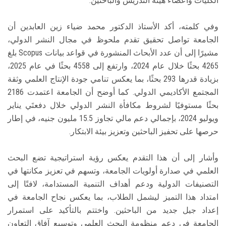
الكليات وأعضاء هيئة التدريس والباحثين.
وفي كلمته، أكد الأستاذ الدكتور محمد ضياء زين العابدين أن
الجامعة تواصل تحقيق تقدم ملحوظ في مجال النشر الدولي،
مشيرًا إلى أن عدد الأبحاث المنشورة في قواعد بيانات Scopus بلغ
4265 بحثًا خلال عام 2024، وارتفع إلى 4558 بحثًا في عام 2025،
بزيادة قدرها 293 بحثًا، بما يعكس تنامي جودة الإنتاج العلمي وثقة
المجتمع الأكاديمي الدولي. كما أوضح أن الجامعة اعتمدت 2186
بحثًا مستوفيًا لشروط مكافأة النشر الدولي خلال دفعتَي يناير
ويوليو 2024، بإجمالي دعم مالي تجاوز 15.5 مليون جنيه، في إطار
حرصها على تحفيز الباحثين وتعزيز بيئة الابتكار.
وأشار إلى أن هذا التقدم يعكس رؤية استراتيجية تضع البحث
العلمي في صدارة أولويات الجامعة، وتسهم في تعزيز مكانتها في
التصنيفات الدولية ودعم أهداف التنمية المستدامة، لافتًا إلى
امتداد هذا التميز ليشمل الطلاب، بما يعكس نجاح الجامعة في
إعداد جيل جديد من الباحثين. واختتم بالتأكيد على استمرار
الجامعة في دعم منظومة البحث العلمي وتوسيع آفاق التعاون