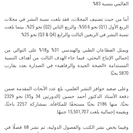
العالمي بنسبة 83%.
أما من حيث تصنيف المجلات، فقد بلغت نسبة النشر في مجلات
الربع الأول (Q1) نحو 50.6%، والربع الثاني (Q2) نحو 25%، بينما بلغت
نسبة النشر في الربعين الثالث والرابع (Q3 & Q4) نحو 25%.
ويمثل القطاعان الطبي والهندسي 31% و18% على التوالي من
إجمالي الإنتاج البحثي، فيما جاء الهدف الثالث من أهداف التنمية
المستدامة «الصحة الجيدة والرفاهية» في الصدارة بعدد يقارب
5870 بحثًا.
وعلى صعيد حوافز النشر العلمي، بلغ عدد الأبحاث المقدمة ضمن
دفعة الأستاذ الدكتور أحمد حسين (الدورتين 34 و35) نحو 2329
بحثًا، منها 2186 بحثًا مستحقًا للمكافأة، بمشاركة 2257 باحثًا،
وبقيمة إجمالية بلغت 15,501,707 جنيهًا.
وفيما يخص نشر الكتب والفصول الدولية، تم نشر 68 فصلًا في