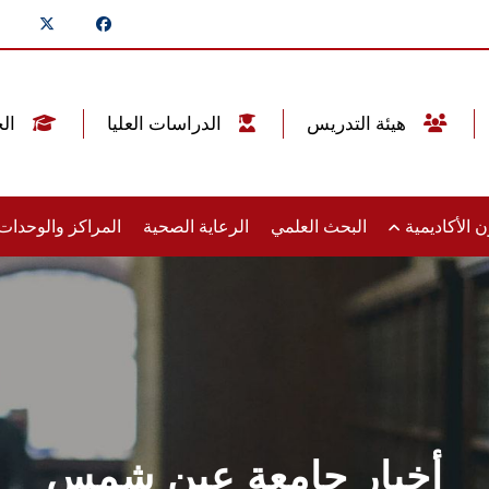
هيئة التدريس
الدراسات العليا
الخريجين
 الأكاديمية
البحث العلمي
الرعاية الصحية
المراكز والوحدا
أخبار جامعة عين شمس