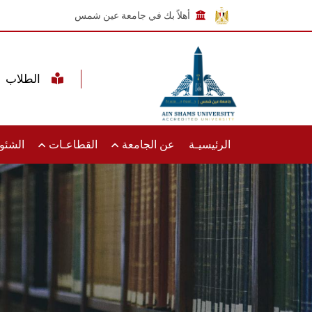
أهلاً بك في جامعة عين شمس
الطلاب
الرئيسيـة
عن الجامعة
القطاعـات
الشئون