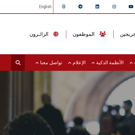
English
الموظفون
الزائـرون
ت
الأنظمة الذكية
الإعلام
تواصل معنا