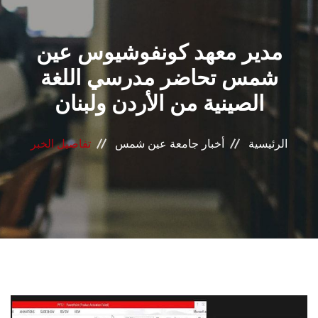
القطاعـات
مدير معهد كونفوشيوس عين
الشئون الأكاديمية
شمس تحاضر مدرسي اللغة
البحث العلمي
الصينية من الأردن ولبنان
الرعاية الصحية
الرئيسية
أخبار جامعة عين شمس
تفاصيل الخبر
المراكز والوحدات
الأنظمة الذكية
الإعلام
تواصل معنا