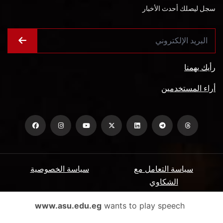
سجل ليصلك أحدث الأخبار
رأيك يهمنا
أراء المستخدمين
سياسة التعامل مع
سياسة الخصوصية
الشكاوي
ميثاق المتعاملين
الأسئلة الشائعة
www.asu.edu.eg
wants to play speech