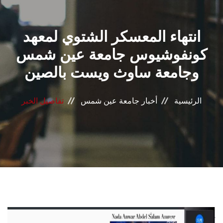
القطاعـات
انتهاء المعسكر الشتوي لمعهد
الشئون الأكاديمية
كونفوشيوس جامعة عين شمس
البحث العلمي
وجامعة ساوث ويست بالصين
الرعاية الصحية
الرئيسية
أخبار جامعة عين شمس
تفاصيل الخبر
المراكز والوحدات
الأنظمة الذكية
الإعلام
تواصل معنا