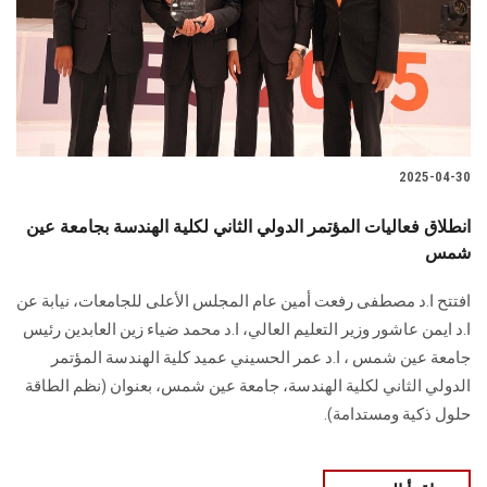
الطلاب
هيئة التدريس
الدراسات العليا
2025-04-30
الخريجين
انطلاق فعاليات المؤتمر الدولي الثاني لكلية الهندسة بجامعة عين
الموظفون
شمس
افتتح ا.د مصطفى رفعت أمين عام المجلس الأعلى للجامعات، نيابة عن
الزائـرون
ا.د ايمن عاشور وزير التعليم العالي، ا.د محمد ضياء زين العابدين رئيس
جامعة عين شمس ، ا.د عمر الحسيني عميد كلية الهندسة المؤتمر
سجل الان
الدولي الثاني لكلية الهندسة، جامعة عين شمس، بعنوان (نظم الطاقة
حلول ذكية ومستدامة).