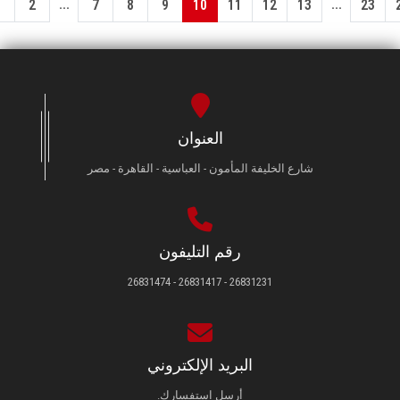
...
...
1
2
7
8
9
10
11
12
13
23
العنوان
شارع الخليفة المأمون - العباسية - القاهرة - مصر
رقم التليفون
26831231 - 26831417 - 26831474
البريد الإلكتروني
أرسل استفسارك.