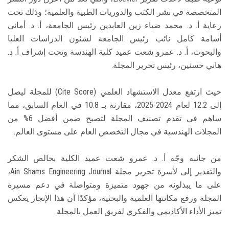
المتخصصة في نشر الكتب والدوريات الطبية والعلمية؛ وذلك تحت
رعاية أ. د. محمد ضياء زين العابدين رئيس الجامعة، أ. د. أماني
أسامة كامل نائب رئيس الجامعة لشئون الدراسات العليا
والبحوث، أ. د. عمرو شعت عميد كلية الهندسة وتحت إشراف أ. د.
هاني حسنين، رئيس تحرير المجلة.
حيث ارتفع معدل الاستشهاد العلمي (Cite Score) للمجلة ليصل
إلى 12.2 لعام 2024-2025، مقارنة بـ 10.8 في العام السابق، مما
ساهم في تقدم تصنيف المجلة لتصبح ضمن أفضل 6% من
المجلات الهندسية في مجال التخصص العام على مستوى العالم.
من جانبه وجّه أ. د. عمرو شعت عميد الكلية بخالص الشكر
والتقدير إلى لأسرة تحرير مجلة Ain Shams Engineering Journal،
على ما يبذلونه من جهود متميزة ومتواصلة في دعم مسيرة
المجلة ورفع مكانتها العلمية والبحثية، مؤكدًا أن هذا الإنجاز يعكس
تميز الأداء الأكاديمي والفكري لفريق العمل بالمجلة.