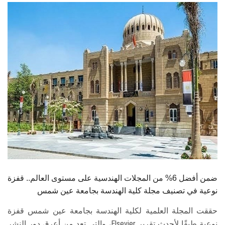
الطلاب
هيئة التدريس
الدراسات العليا
الخريجين
الموظفون
الزائـرون
سجل الان
ضمن أفضل 6% من المجلات الهندسية على مستوى العالم.. قفزة
نوعية في تصنيف مجلة كلية الهندسة بجامعة عين شمس
حققت المجلة العلمية لكلية الهندسة بجامعة عين شمس قفزة
نوعية طبقًا لأحدث تقرير Elsevier، والتي تعد من أعرق دور النشر