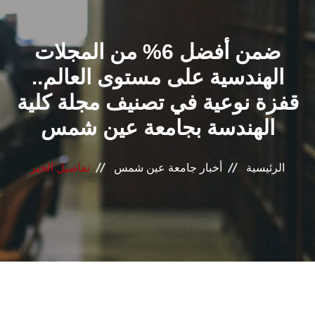
القطاعـات
ضمن أفضل 6% من المجلات
الشئون الأكاديمية
الهندسية على مستوى العالم..
البحث العلمي
قفزة نوعية في تصنيف مجلة كلية
الهندسة بجامعة عين شمس
الرعاية الصحية
المراكز والوحدات
الرئيسية
أخبار جامعة عين شمس
تفاصيل الخبر
الأنظمة الذكية
الإعلام
تواصل معنا