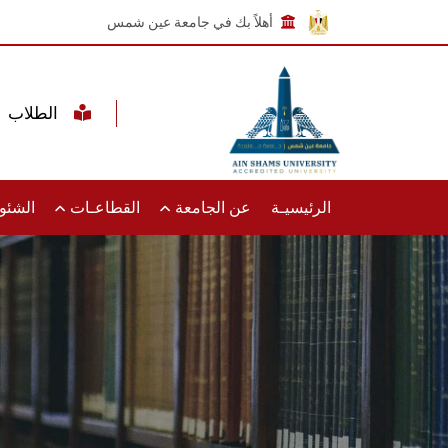
أهلاً بك في جامعة عين شمس
الطلاب
الرئيسيـة
عن الجامعة
القطاعـات
الشئون