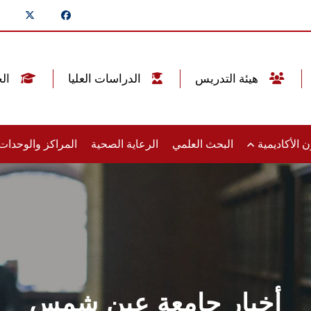
هيئة التدريس
الدراسات العليا
الخريجين
 الأكاديمية
البحث العلمي
الرعاية الصحية
المراكز والوحدا
أخبار جامعة عين شمس