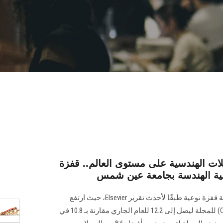
ن المجلات الهندسية على مستوى العالم.. قفزة
ية الهندسة بجامعة عين شمس
حققت المجلة العلمية لكلية الهندسة قفزة نوعية طبقًا لأحدث تقرير Elsevier، حيث ارتفع
معدل الاستشهاد العلمي (Cite Score) للمجلة ليصل إلى 12.2 للعام الجاري مقارنة بـ 10.8 في