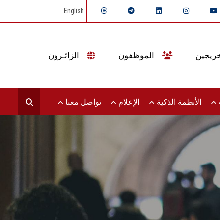
English
الموظفون
الزائـرون
ت
الأنظمة الذكية
الإعلام
تواصل معنا