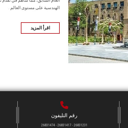
الهندسية على مستوى العالم .
اقرأ المزيد
رقم التليفون
26831231 - 26831417 - 26831474