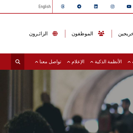
English
الموظفون
الزائـرون
ت
الأنظمة الذكية
الإعلام
تواصل معنا