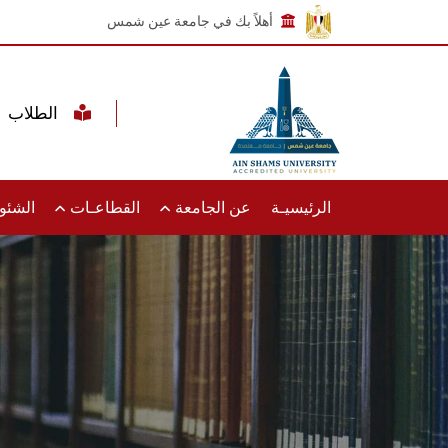
أهلاً بك في جامعة عين شمس
الطلاب
الرئيسيـة
عن الجامعة
القطاعـات
الشئون