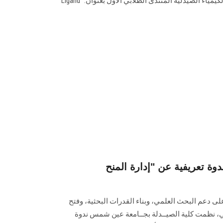
اكتشاف وتطوير الدواء، نظم قسم الكيمياء الصيدلية المنتدى الطلابي الأول بعنوان: “Ligand
 تعريفية عن "إدارة المنح
عم البحث العلمي، وبناء القدرات البحثية، وفتح
لي، نظمت كلية الصيــدلة بجــامعة عين شمس ندوة