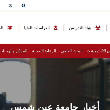
هيئة التدريس
الدراسات العليا
الخريجين
 الأكاديمية
البحث العلمي
الرعاية الصحية
المراكز والوحدا
أخبار جامعة عين شمس