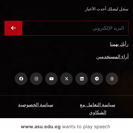
سجل ليصلك أحدث الأخبار
رأيك يهمنا
أراء المستخدمين
سياسة التعامل مع
سياسة الخصوصية
الشكاوي
ميثاق المتعاملين
الأسئلة الشائعة
www.asu.edu.eg
wants to play speech