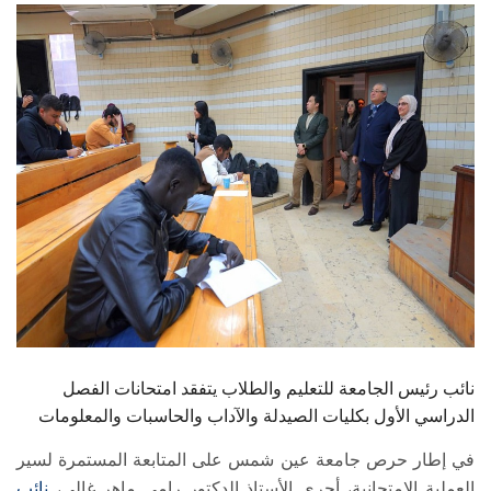
الطلاب
هيئة التدريس
الدراسات العليا
الخريجين
الموظفون
الزائـرون
سجل الان
نائب رئيس الجامعة للتعليم والطلاب يتفقد امتحانات الفصل
الدراسي الأول بكليات الصيدلة والآداب والحاسبات والمعلومات
في إطار حرص جامعة عين شمس على المتابعة المستمرة لسير
العملية الامتحانية، أجرى الأستاذ الدكتور رامي ماهر غالي،
نائب