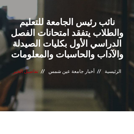
القطاعـات
نائب رئيس الجامعة للتعليم
الشئون الأكاديمية
والطلاب يتفقد امتحانات الفصل
البحث العلمي
الدراسي الأول بكليات الصيدلة
والآداب والحاسبات والمعلومات
الرعاية الصحية
المراكز والوحدات
الرئيسية
أخبار جامعة عين شمس
تفاصيل الخبر
الأنظمة الذكية
الإعلام
تواصل معنا