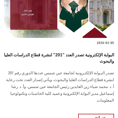
الطلاب
هيئة التدريس
الدراسات العليا
2026-02-05
الخريجين
البوابة الإلكترونية تصدر العدد "201" لنشرة قطاع الدراسات العليا
الموظفون
والبحوث
تصدر البـوابة الإلكتـرونية لجامعة عين شمس عددها الدوري رقم 201
الزائـرون
لنشرة قطاع الدراسات ‏العليا والبحوث‎، ويأتي إصدار العدد تحت رعاية
أ. د. محمد ضياء زين العابدين رئيس الجامعة عين شمس، وأ. د. ‏رشا
سجل الان
إسماعيل مدير البوابة الإلكترونية وعميد كلية الحاسبات وتكنولوجيا
المعلومات.