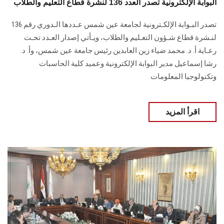
البوابة الإلكترونية تصدر العدد 136 لنشرة قطاع التعليم والطلاب
تصدر البـوابة الإلكـترونية لجامعة عين شمس عـددها الـدوري رقم 136
لنـشرة قطاع شـؤون التعـليم ‏والطلاب‎، ويـأتي إصدار العـدد تحـت
رعـاية أ. د. محمد ضياء زين العابدين رئيس جامعة عين شمس، وأ. د.
‏رشا إسماعيل مدير البوابة الإلكترونية وعميد كلية الحاسبات
وتكنولوجيا المعلومات
اقرأ المزيد