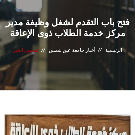
القطاعـات
فتح باب التقدم لشغل وظيفة مدير
الشئون الأكاديمية
مركز خدمة الطلاب ذوى الإعاقة
البحث العلمي
الرئيسية
أخبار جامعة عين شمس
تفاصيل الخبر
الرعاية الصحية
المراكز والوحدات
الأنظمة الذكية
الإعلام
تواصل معنا