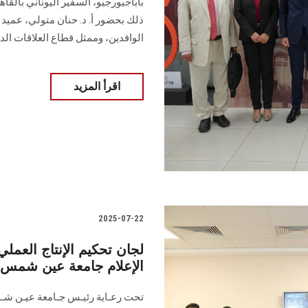
باباجيورجيو، السفير اليوناني بالقا
ذلك بحضور أ. د. حنان متولي، عميد ك
الوافدين، وممثل قطاع العلاقات الدو
اقرأ المزيد
2025-07-22
لجان تحكيم الإنتاج العملي
الإعلام جامعة عين شمس بح
تحت رعـاية رئيـس جـامعة عيـن شـ