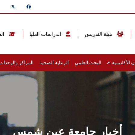
هيئة التدريس
الدراسات العليا
الخريجين
 الأكاديمية
البحث العلمي
الرعاية الصحية
المراكز والوحدا
أخبار جامعة عين شمس