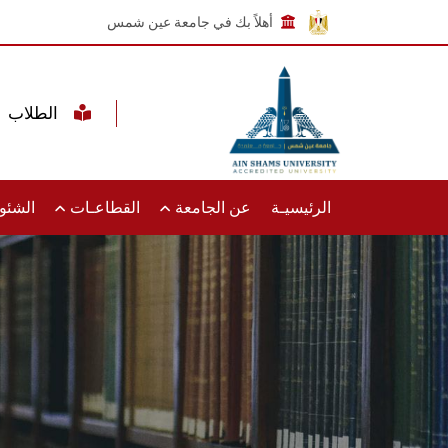
أهلاً بك في جامعة عين شمس
الطلاب
الرئيسيـة
عن الجامعة
القطاعـات
الشئون