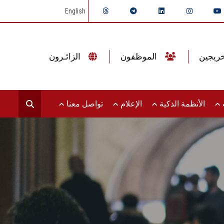
English
الموظفون
الزائـرون
ت
الأنظمة الذكية
الإعلام
تواصل معنا