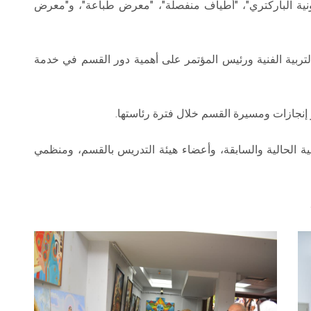
ونية الباركتري"، "أطياف منفصلة"، "معرض طباعة"، و"معرض
تربية الفنية ورئيس المؤتمر على أهمية دور القسم في خدمة
نجازات ومسيرة القسم خلال فترة رئاستها.
لية الحالية والسابقة، وأعضاء هيئة التدريس بالقسم، ومنظمي