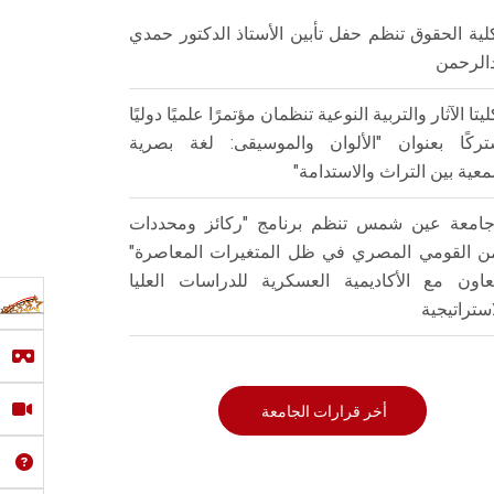
لية الحقوق تنظم حفل تأبين الأستاذ الدكتور حمدي
الرحمن
ليتا الآثار والتربية النوعية تنظمان مؤتمرًا علميًا دوليًا
ركًا بعنوان "الألوان والموسيقى: لغة بصرية
عية بين التراث والاستدامة"
امعة عين شمس تنظم برنامج "ركائز ومحددات
من القومي المصري في ظل المتغيرات المعاصرة"
تعاون مع الأكاديمية العسكرية للدراسات العليا
استراتيجية
أخر قرارات الجامعة