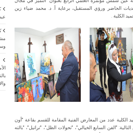
امعة عين شمس مؤتمره العلمي الرابع بعنوان "التميز في مجال
حديات الحاضر ورؤي المستقبل، برعاية أ. د. محمد ضياء زين
ك
د الكلية .
عبد
ك
مشت
وسم
ج
الأ
بال
وال
ميد الكلية عدد من المعارض الفنية المقامة للقسم بقاعة "أون
ة: "الفن السابع الخيالي"، "تحولات الظل"، "تراتيل"، "بالته