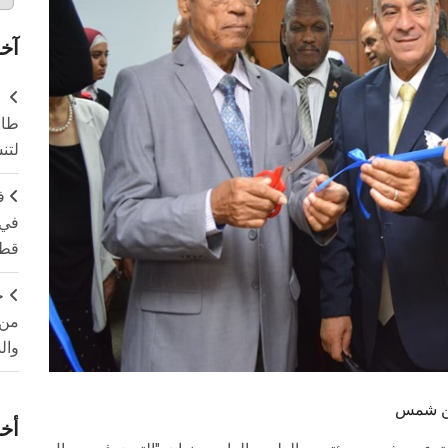
آخر
طال
لتن
ف
في 
قطا
ج
من 
وال
عين شمس
أخر