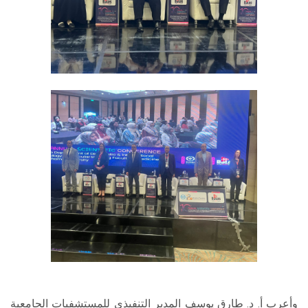
وأعرب أ. د. طارق يوسف المدير التنفيذي للمستشفيات الجامعية