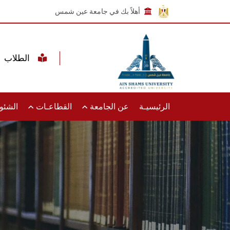
أهلاً بك في جامعة عين شمس
الطلاب
الرئيسيـة
عن الجامعة
القطاعـات
الشئون