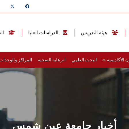
هيئة التدريس
الدراسات العليا
الخريجين
 الأكاديمية
البحث العلمي
الرعاية الصحية
المراكز والوحدا
أخبار جامعة عين شمس