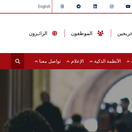
English
الموظفون
الزائـرون
ت
الأنظمة الذكية
الإعلام
تواصل معنا