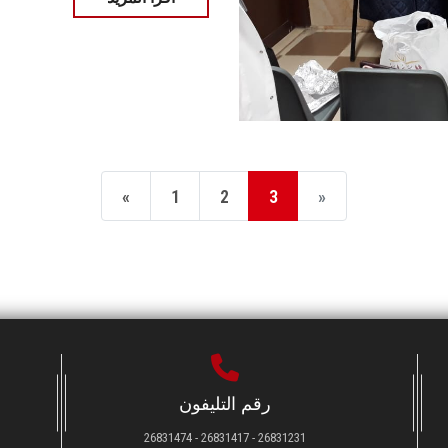
«
1
2
3
»
رقم التليفون
26831231 - 26831417 - 26831474