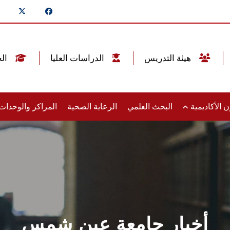
هيئة التدريس
الدراسات العليا
الخريجين
 الأكاديمية
البحث العلمي
الرعاية الصحية
المراكز والوحدا
أخبار جامعة عين شمس