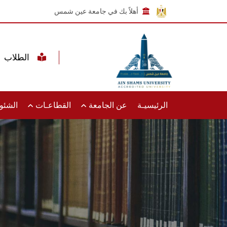
أهلاً بك في جامعة عين شمس
الطلاب
الرئيسيـة
عن الجامعة
القطاعـات
الشئون