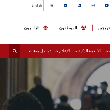
English
الموظفون
الزائـرون
ت
الأنظمة الذكية
الإعلام
تواصل معنا