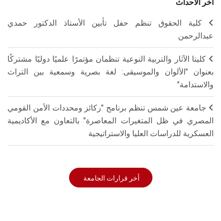
أخر الاحداث
كلية الحقوق تنظم حفل تأبين الأستاذ الدكتور حمدي
عبدالرحمن
كليتا الآثار والتربية النوعية تنظمان مؤتمرًا علميًا دوليًا مشتركًا
بعنوان "الألوان والموسيقى: لغة بصرية وسمعية بين التراث
والاستدامة"
جامعة عين شمس تنظم برنامج "ركائز ومحددات الأمن القومي
المصري في ظل المتغيرات المعاصرة" بالتعاون مع الأكاديمية
العسكرية للدراسات العليا والاستراتيجية
أخر قرارات الجامعة