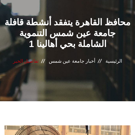
القطاعـات
محافظ القاهرة يتفقد أنشطة قافلة
الشئون الأكاديمية
جامعة عين شمس التنموية
البحث العلمي
الشاملة بحي أهالينا 1
الرعاية الصحية
الرئيسية
أخبار جامعة عين شمس
تفاصيل الخبر
المراكز والوحدات
الأنظمة الذكية
الإعلام
تواصل معنا