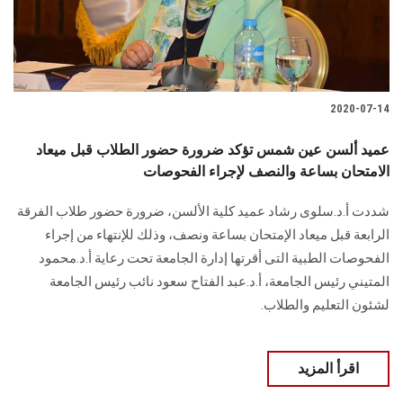
الطلاب
هيئة التدريس
الدراسات العليا
2020-07-14
عميد ألسن عين شمس تؤكد ضرورة حضور الطلاب قبل ميعاد
الخريجين
الامتحان بساعة والنصف لإجراء الفحوصات
الموظفون
شددت أ.د.سلوى رشاد عميد كلية الألسن، ضرورة حضور طلاب الفرقة
الرابعة قبل ميعاد الإمتحان بساعة ونصف، وذلك للإنتهاء من إجراء
الزائـرون
الفحوصات الطبية التى أقرتها إدارة الجامعة تحت رعاية أ.د.محمود
المتيني رئيس الجامعة، أ.د.عبد الفتاح سعود نائب رئيس الجامعة
سجل الان
لشئون التعليم والطلاب.
اقرأ المزيد