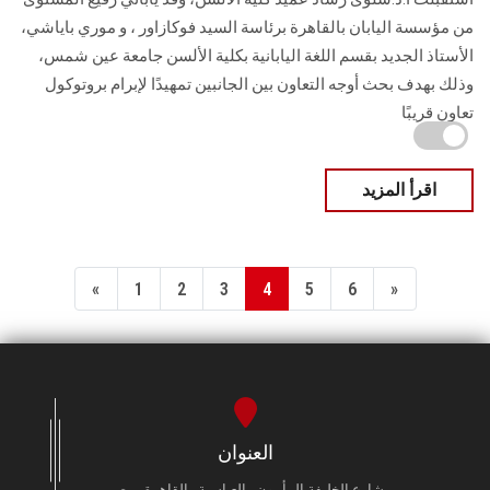
من مؤسسة اليابان بالقاهرة برئاسة السيد فوكازاور ، و موري باياشي،
الأستاذ الجديد بقسم اللغة اليابانية بكلية الألسن جامعة عين شمس،
وذلك بهدف بحث أوجه التعاون بين الجانبين تمهيدًا لإبرام بروتوكول
تعاون قريبًا
اقرأ المزيد
«
1
2
3
4
5
6
»
العنوان
شارع الخليفة المأمون - العباسية - القاهرة - مصر