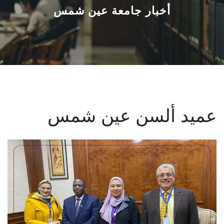
القطاعـات
أخبار جامعة عين شمس
الشئون الأكاديمية
البحث العلمي
الرعاية الصحية
عميد ألسن عين شمس
المراكز والوحدات
الأنظمة الذكية
الإعلام
تواصل معنا