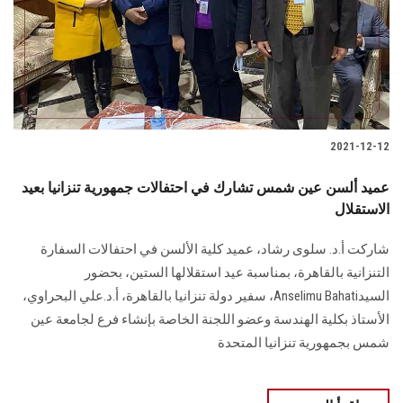
الطلاب
هيئة التدريس
الدراسات العليا
2021-12-12
الخريجين
عميد ألسن عين شمس تشارك في احتفالات جمهورية تنزانيا بعيد
الموظفون
الاستقلال
شاركت أ.د. سلوى رشاد، عميد كلية الألسن في احتفالات السفارة
الزائـرون
التنزانية بالقاهرة، بمناسبة عيد استقلالها الستين، بحضور
السيدAnselimu Bahati، سفير دولة تنزانيا بالقاهرة، أ.د.علي البحراوي،
سجل الان
الأستاذ بكلية الهندسة وعضو اللجنة الخاصة بإنشاء فرع لجامعة عين
شمس بجمهورية تنزانيا المتحدة