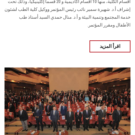
أقسام الكلية، منها 10 أقسام أكاديمية و 20 قسماً إكلينيكياً، وذلك تحت
إشراف أ.د. شهيرة سمير نائب رئيس المؤتمر ووكيل كلية الطب لشئون
خدمة المجتمع وتنمية البيئة و أ.د. منال حمدي السيد أستاذ طب
الأطفال ومقرر المؤتمر.
اقرأ المزيد