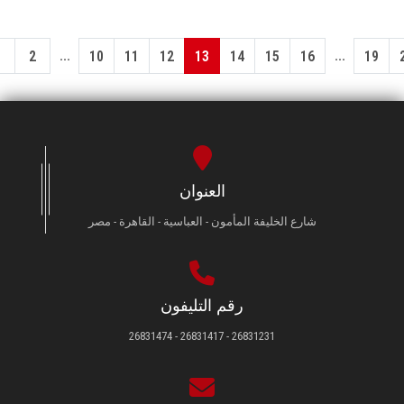
...
...
1
2
10
11
12
13
14
15
16
19
العنوان
شارع الخليفة المأمون - العباسية - القاهرة - مصر
رقم التليفون
26831231 - 26831417 - 26831474