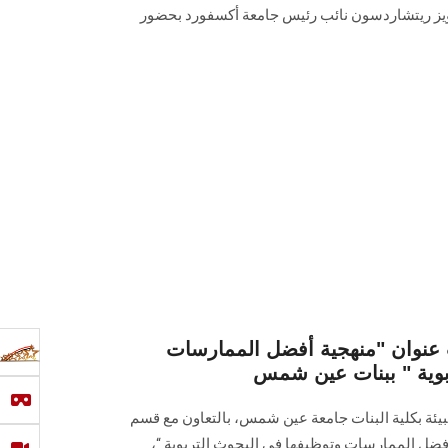
ة بـ أ. د. لويز ريتشاردسون نائب رئيس جامعة أكسفورد بحضور
 عنوان "منهجية أفضل الممارسات
بوية " ببنات عين شمس
بيئة بكلية البنات جامعة عين شمس، بالتعاون مع قسم
أفضل الممارسات وتوظيفها في البحوث التربوية “،