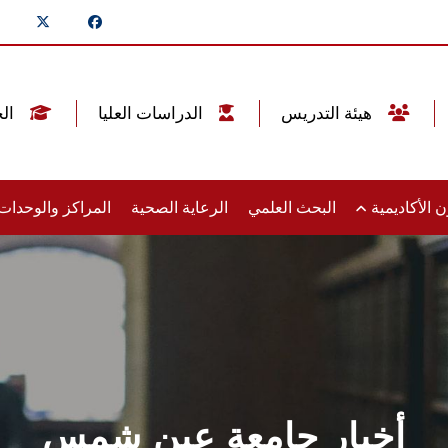
هيئة التدريس
الدراسات العليا
الخريجين
 الأكاديمية
البحث العلمي
الرعاية الصحية
المراكز والوحدا
أخبار جامعة عين شمس