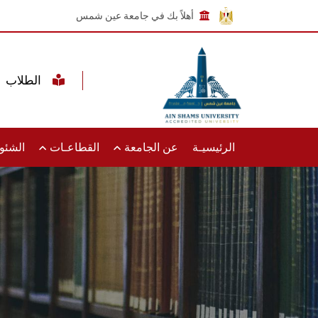
أهلاً بك في جامعة عين شمس
الطلاب
الرئيسيـة
عن الجامعة
القطاعـات
الشئون