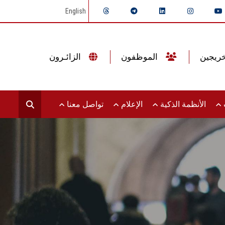
English
الموظفون
الزائـرون
ت
الأنظمة الذكية
الإعلام
تواصل معنا