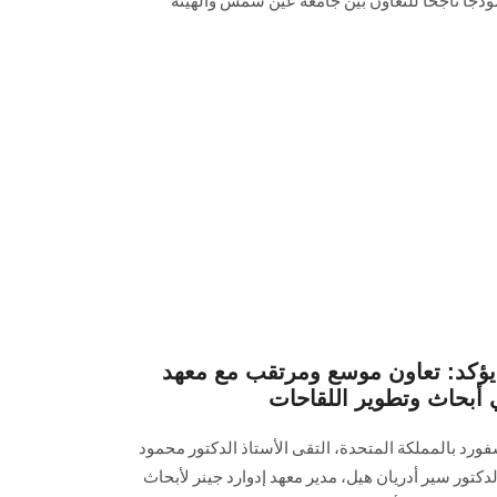
موذجًا ناجحًا للتعاون بين جامعة عين شمس والهيئة
كد: تعاون موسع ومرتقب مع معهد
 أبحاث وتطوير اللقاحات
فورد بالمملكة المتحدة، التقى الأستاذ الدكتور محمود
تور سير أدريان هيل، مدير معهد إدوارد جينر لأبحاث