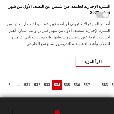
النشرة الإخبارية لجامعة عين شمس عن النصف الأول من شهر
فبراير 2022
أصــدر المـوقع الإلكـتروني لجـامعة عين شمـس، الإصـدار الجديد من
النشرة الإخبارية للنصـف الأول من شهـر فبـراير، والتـي تتناول أهـم
أخــبار جــامعة عين شمـس وأنشطتها، والخدمــــات التي تقدمـــها
للطلاب وأعضــاء هـيــئــة التدريس والمــجتمع الخارجي.....................
اقرأ المزيد
...
...
1
2
531
532
533
534
535
536
537
583
5