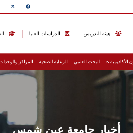
هيئة التدريس
الدراسات العليا
الخريجين
 الأكاديمية
البحث العلمي
الرعاية الصحية
المراكز والوحدا
أخبار جامعة عين شمس