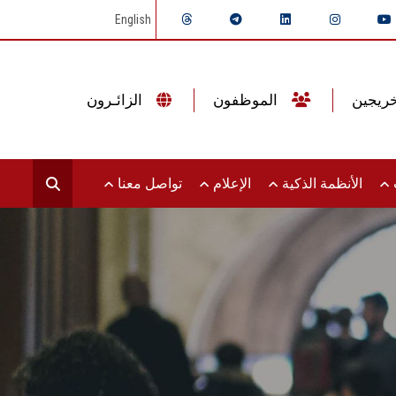
English
الموظفون
الزائـرون
ت
الأنظمة الذكية
الإعلام
تواصل معنا