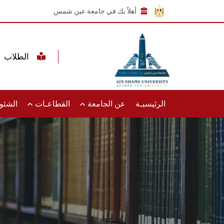
أهلاً بك في جامعة عين شمس
الطلاب
الرئيسيـة
عن الجامعة
القطاعـات
الشئون