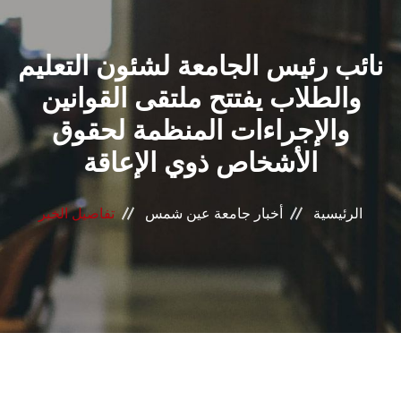
القطاعـات
نائب رئيس الجامعة لشئون التعليم
الشئون الأكاديمية
والطلاب يفتتح ملتقى القوانين
البحث العلمي
والإجراءات المنظمة لحقوق
الأشخاص ذوي الإعاقة
الرعاية الصحية
المراكز والوحدات
الرئيسية
أخبار جامعة عين شمس
تفاصيل الخبر
الأنظمة الذكية
الإعلام
تواصل معنا