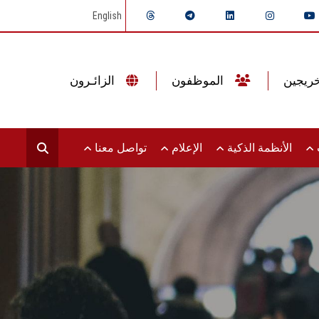
English
الموظفون
الزائـرون
ت
الأنظمة الذكية
الإعلام
تواصل معنا