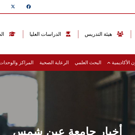
هيئة التدريس
الدراسات العليا
الخريجين
 الأكاديمية
البحث العلمي
الرعاية الصحية
المراكز والوحدا
أخبار جامعة عين شمس