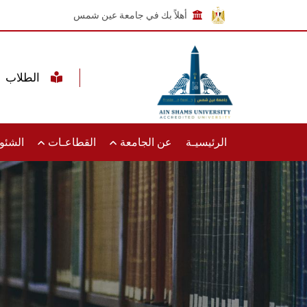
أهلاً بك في جامعة عين شمس
الطلاب
الرئيسيـة
عن الجامعة
القطاعـات
الشئون