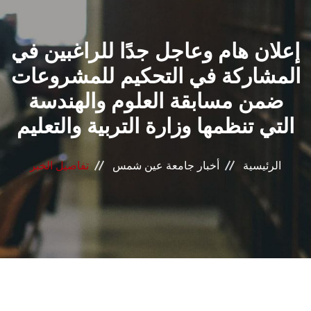
القطاعـات
إعلان هام وعاجل جدًا للراغبين في
الشئون الأكاديمية
المشاركة في التحكيم للمشروعات
البحث العلمي
ضمن مسابقة العلوم والهندسة
التي تنظمها وزارة التربية والتعليم
الرعاية الصحية
المراكز والوحدات
الرئيسية
أخبار جامعة عين شمس
تفاصيل الخبر
الأنظمة الذكية
الإعلام
تواصل معنا