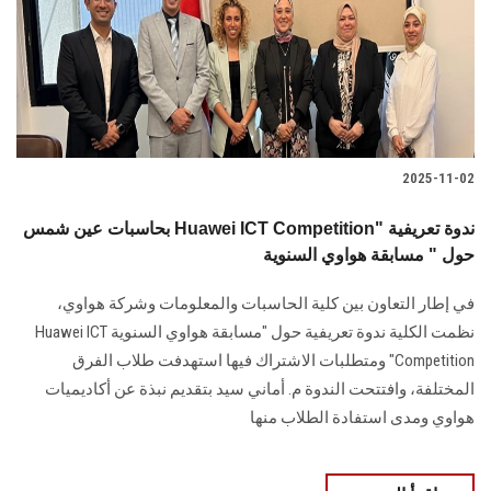
الطلاب
هيئة التدريس
الدراسات العليا
2025-11-02
الخريجين
بحاسبات عين شمس Huawei ICT Competition" ندوة تعريفية
الموظفون
حول " مسابقة هواوي السنوية
في إطار التعاون بين كلية الحاسبات والمعلومات وشركة هواوي،
الزائـرون
نظمت الكلية ندوة تعريفية حول "مسابقة هواوي السنوية Huawei ICT
Competition" ومتطلبات الاشتراك فيها استهدفت طلاب الفرق
سجل الان
المختلفة، وافتتحت الندوة م. أماني سيد بتقديم نبذة عن أكاديميات
هواوي ومدى استفادة الطلاب منها