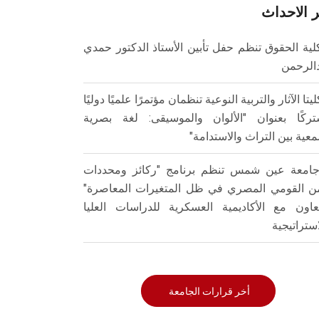
 الاحداث
لية الحقوق تنظم حفل تأبين الأستاذ الدكتور حمدي
الرحمن
ليتا الآثار والتربية النوعية تنظمان مؤتمرًا علميًا دوليًا
ركًا بعنوان "الألوان والموسيقى: لغة بصرية
عية بين التراث والاستدامة"
امعة عين شمس تنظم برنامج "ركائز ومحددات
من القومي المصري في ظل المتغيرات المعاصرة"
تعاون مع الأكاديمية العسكرية للدراسات العليا
استراتيجية
أخر قرارات الجامعة