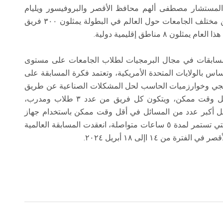
لمستشار مصطفى ألهم محافظ الأقصر والبروفيسور ويليام
باوشر رئيس مؤسسة ‏ICPC، شارك ٢٥٠٠ طالب من مختلف الجامعات حول العالم في البطولة يمثلون ٣٠٠ فريق
 المسابقات في مجال البرمجيات لطلاب الجامعات على مستوى
 في ولاية تكساس بالولايات المتحدة الأمريكية، وتعتمد فكرة المسابقة على
هجي وخوارزميات الحاسب لحل المشكلات الصناعية عن طريق
كتابة برنامج لحل المشكلات بأفضل طريقة في أقل وقت ممكن، ويتكون كل فريق من عدد ٣ طلاب ومدرب،
 أكبر عدد من المسائل في أقل وقت ممكن باستخدام جهاز
حاسب آلي واحد لكل فريق خلال فترة المسابقة والتي تستمر لمدة ٥ ساعات متواصلة، انعقدت المسابقة العالمية