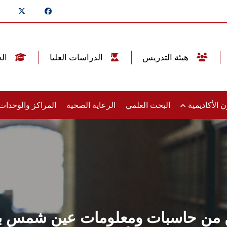
هيئة التدريس
الدراسات العليا
الخريجين
 الأكاديمية
البحث العلمي
الرعاية الصحية
المراكز والوحدا
من حاسبات ومعلومات عين شمس ببطولة الب