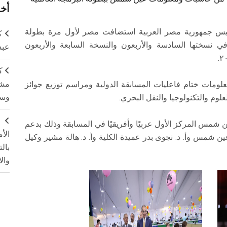
أخر
ئيس جمهورية مصر العربية استضافت مصر لأول مرة بطولة
ك
رمجة العالمية (ICPC) لعام 2021 ولعام 2022 في نسختها السادسة والأربعون والنسخة السابعة والأربعون
عبد
ك
مشت
علومات ختام فاعليات المسابقة الدولية ومراسم توزيع جوائز
وسم
لعلوم والتكنولوجيا والنقل البحري.
ج
شمس المركز الأول عربيًا وأفريقيًا في المسابقة وذلك بدعم
الأ
ين شمس وأ. د. نجوى بدر عميدة الكلية وأ. د. هالة مشير وكيل
بال
وال