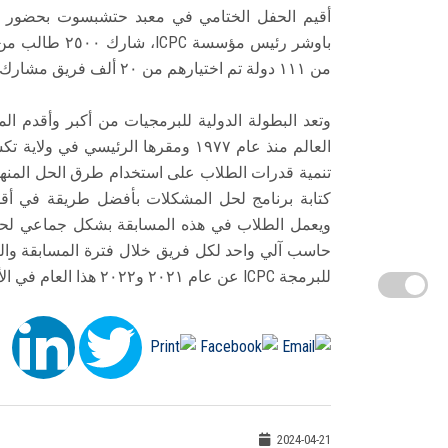
أقيم الحفل الختامي في معبد حتشبسوت بحضور ا
من ١١١ دولة تم اختيارهم من ٢٠ ألف فريق مشارك هذا العام يمثلون ٨ مناطق إقليمية دولية.
وتعد البطولة الدولية للبرمجيات من أكبر وأقدم
العالم منذ عام ١٩٧٧ ومقرها الرئيسي
تنمية قدرات الطلاب على استخدام طرق الحل المن
ويعمل الطلاب في هذه المسابقة بشكل جماعي لحل
للبرمجة ICPC عن عام ٢٠٢١ و٢٠٢٢ هذا العام في الأقصر في الفترة من ١٤ اإلى ١٨ أبريل ٢٠٢٤.
2024-04-21