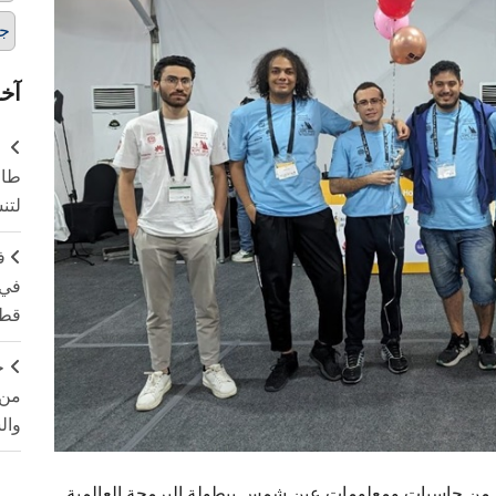
ج
آخر
طال
لتن
ف
في 
قطا
ج
من 
وال
سبات ومعلومات عين شمس ببطولة البرمجة العالمية (ICPC) فى نسختيها السادسة والأربعون