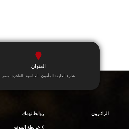
العنوان
شارع الخليفة المأمون - العباسية - القاهرة - مصر
الزائـرون
روابط تهمك
خريطة الموقع