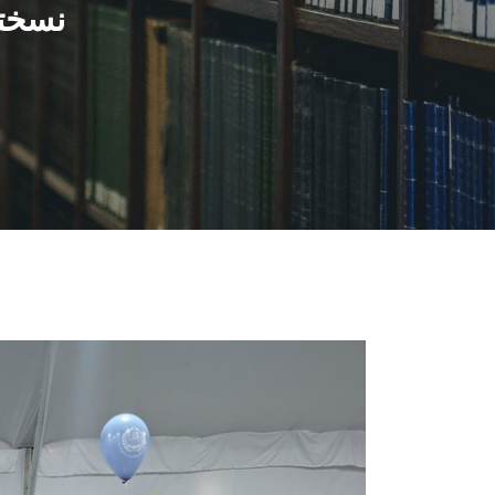
نسختي