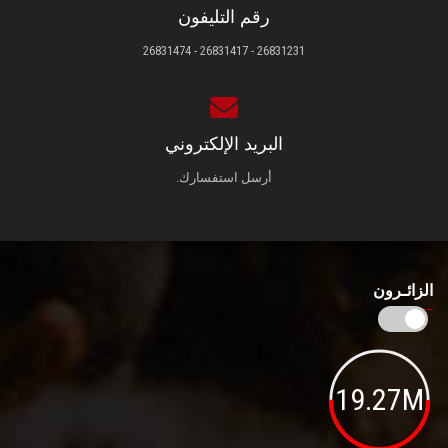
رقم التليفون
26831231 - 26831417 - 26831474
البريد الإلكتروني
أرسل استفسارك.
الزائـرون
19.27M