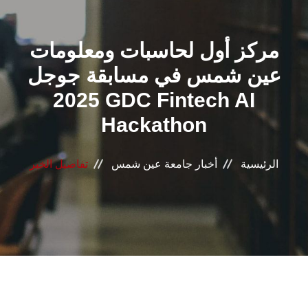
القطاعـات
مركز أول لحاسبات ومعلومات
الشئون الأكاديمية
عين شمس في مسابقة جوجل
البحث العلمي
2025 GDC Fintech AI
Hackathon
الرعاية الصحية
المراكز والوحدات
الرئيسية
أخبار جامعة عين شمس
تفاصيل الخبر
الأنظمة الذكية
الإعلام
تواصل معنا