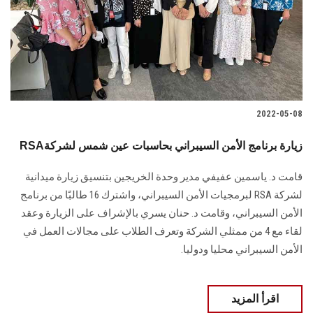
الطلاب
هيئة التدريس
الدراسات العليا
2022-05-08
الخريجين
RSAزيارة برنامج الأمن السيبراني بحاسبات عين شمس لشركة
الموظفون
قامت د. ياسمين عفيفي مدير وحدة الخريجين بتنسيق زيارة ميدانية
لشركة RSA لبرمجيات الأمن السيبراني، واشترك 16 طالبًا من برنامج
الزائـرون
الأمن السيبراني، وقامت د. حنان يسري بالإشراف على الزيارة وعقد
لقاء مع 4 من ممثلي الشركة وتعرف الطلاب على مجالات العمل في
سجل الان
الأمن السيبراني محليا ودوليا.
اقرأ المزيد