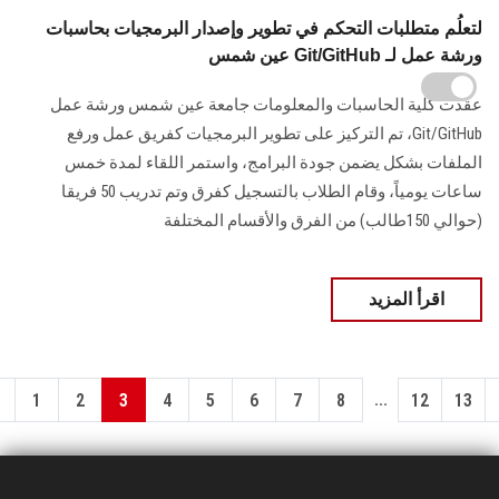
لتعلُم متطلبات التحكم في تطوير وإصدار البرمجيات بحاسبات
عين شمس Git/GitHub ورشة عمل لـ
عقدت كلية الحاسبات والمعلومات جامعة عين شمس ورشة عمل
Git/GitHub، تم التركيز على تطوير البرمجيات كفريق عمل ورفع
الملفات بشكل يضمن جودة البرامج، واستمر اللقاء لمدة خمس
ساعات يومياً، وقام الطلاب بالتسجيل كفرق وتم تدريب 50 فريقا
(حوالي 150طالب) من الفرق والأقسام المختلفة
اقرأ المزيد
...
1
2
3
4
5
6
7
8
12
13