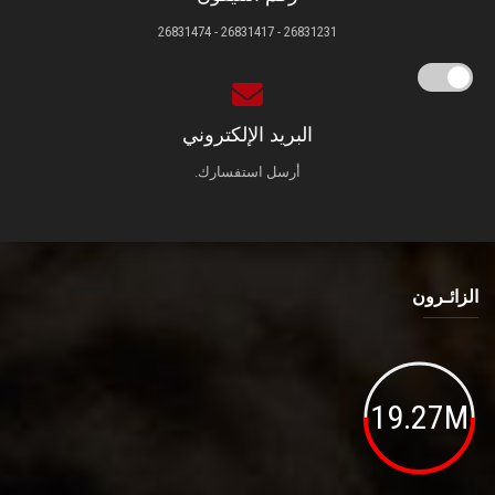
26831231 - 26831417 - 26831474
البريد الإلكتروني
أرسل استفسارك.
الزائـرون
19.27M