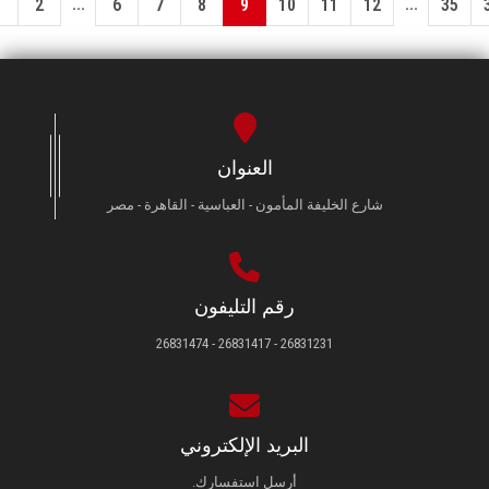
...
...
1
2
6
7
8
9
10
11
12
35
العنوان
شارع الخليفة المأمون - العباسية - القاهرة - مصر
رقم التليفون
26831231 - 26831417 - 26831474
البريد الإلكتروني
أرسل استفسارك.