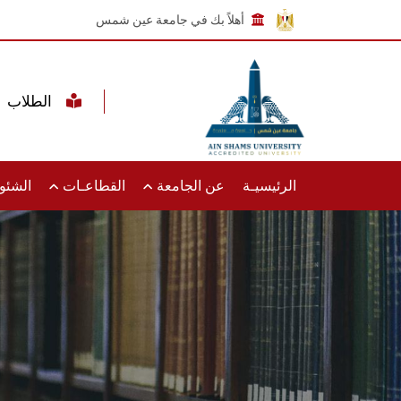
أهلاً بك في جامعة عين شمس
الطلاب
الرئيسيـة
عن الجامعة
القطاعـات
الشئون