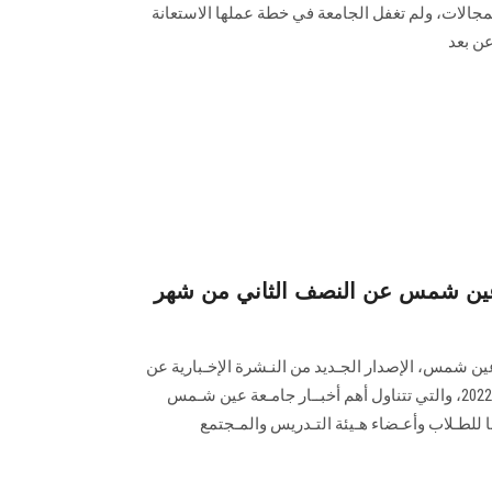
مجالات، ولم تغفل الجامعة في خطة عملها الاستعانة
عن بعد
ة عين شمس عن النصف الثاني من شهر
عين شمس، الإصدار الجـديد من النـشرة الإخـبارية عن
النصف لنصف الثاني من شهر يناير 2022، والتي تتناول أهم أخبــار جامـعة عين شـمس
ا للطـلاب وأعـضاء هـيئة التـدريس والمـجتمع