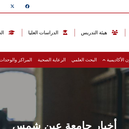
هيئة التدريس
الدراسات العليا
الخريجين
 الأكاديمية
البحث العلمي
الرعاية الصحية
المراكز والوحدا
أخبار جامعة عين شمس