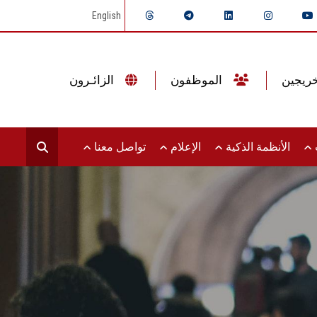
English
الموظفون
الزائـرون
ت
الأنظمة الذكية
الإعلام
تواصل معنا