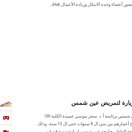
الدعم لهم والمقترحات للتطوير، بحضور أعضاء وحدة الابتكار وريادة الأعمال iHub،
يارة لتمريض عين شمس
استقبلت كلية التمريض بجامعة عين شمس برئاسة أ. د. سحر موسي عميدة الكلية 100
طالبًا من طلاب جامعة الطفل تتراوح أعمارهم بين سن ال 8 سنوات حتى ال 13 سنة، وذلك
معة الطفل بجامعة عين شمس لزيادة تنمية قدرات