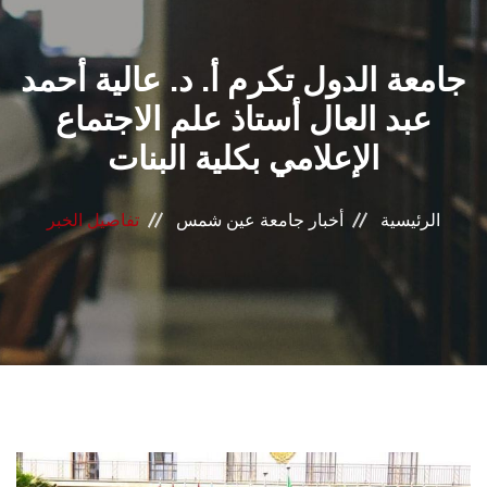
القطاعـات
جامعة الدول تكرم أ. د. عالية أحمد
الشئون الأكاديمية
عبد العال أستاذ علم الاجتماع
البحث العلمي
الإعلامي بكلية البنات
الرعاية الصحية
الرئيسية
أخبار جامعة عين شمس
تفاصيل الخبر
المراكز والوحدات
الأنظمة الذكية
الإعلام
تواصل معنا