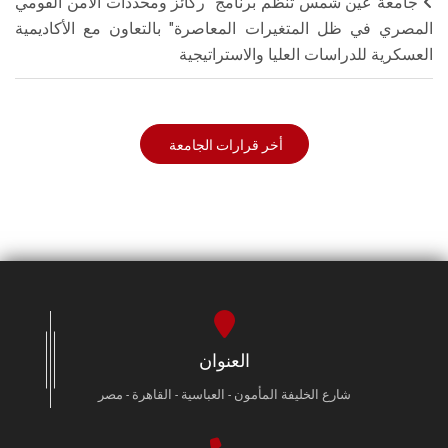
جامعة عين شمس تنظم برنامج "ركائز ومحددات الأمن القومي
المصري في ظل المتغيرات المعاصرة" بالتعاون مع الأكاديمية
العسكرية للدراسات العليا والاستراتيجية
أخر قرارات الجامعة
العنوان
شارع الخليفة المأمون - العباسية - القاهرة - مصر