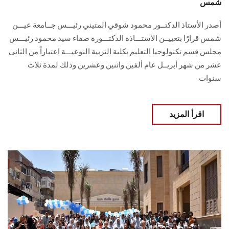
شمس
أصدر الأستاذ الدكتــور محمود شوقي المتيني رئيـــس جــامعة عيـــن
شمس قرارًا بتعييــن الأستـــاذة الدكتـــورة صفاء سيد محمود رئيـــس
مجلس قسم تكنولوجيا التعليم بكلية التربية النوعيـــة اعتباراً من الثاني
عشر من شهر أبريــل عام ألفين واثنين وعشرين وذلك لمدة ثلاث
سنوات.
اقرأ المزيد